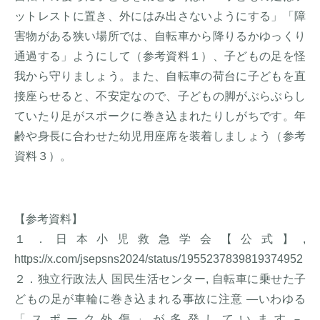
ットレストに置き、外にはみ出さないようにする」「障
害物がある狭い場所では、自転車から降りるかゆっくり
通過する」ようにして（参考資料１）、子どもの足を怪
我から守りましょう。また、自転車の荷台に子どもを直
接座らせると、不安定なので、子どもの脚がぶらぶらし
ていたり足がスポークに巻き込まれたりしがちです。年
齢や身長に合わせた幼児用座席を装着しましょう（参考
資料３）。
【参考資料】
１．日本小児救急学会【公式】,
https://x.com/jsepsns2024/status/1955237839819374952
２．独立行政法人 国民生活センター, 自転車に乗せた子
どもの足が車輪に巻き込まれる事故に注意 ―いわゆる
「スポーク外傷」が多発しています－,