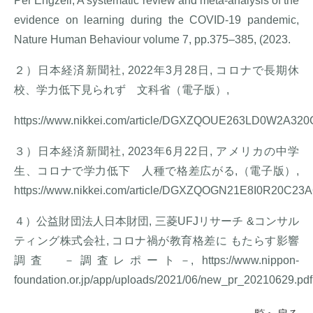
Per Engzell, A systematic review and meta-analysis of the
evidence on learning during the COVID-19 pandemic,
Nature Human Behaviour volume 7, pp.375–385, (2023.
２）日本経済新聞社, 2022年3月28日, コロナで長期休
校、学力低下見られず 文科省（電子版）,
https://www.nikkei.com/article/DGXZQOUE263LD0W2A320
３）日本経済新聞社, 2023年6月22日, アメリカの中学
生、コロナで学力低下 人種で格差広がる,（電子版）,
https://www.nikkei.com/article/DGXZQOGN21E8I0R20C23
４）公益財団法人日本財団, 三菱UFJリサーチ &コンサル
ティング株式会社, コロナ禍が教育格差に もたらす影響
調査 －調査レポート－, https://www.nippon-
foundation.or.jp/app/uploads/2021/06/new_pr_20210629.pdf