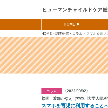
HOME ▶
HOME
>
調査研究・コラム
> スマホを育
〈2022/09/02〉
コラム
顧問 渡部かなえ（神奈川大学人間科
スマホを育児に利用すること